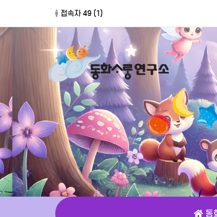
접속자 49 (
1
)
동