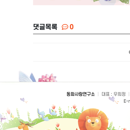
댓글목록
0
동화사랑연구소
|
대표 : 우희정
|
E-m