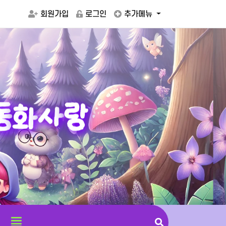
회원가입
로그인
추가메뉴
동
화
사
랑