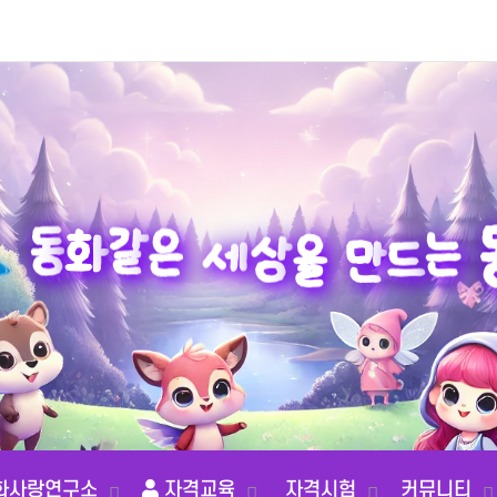
세
은
상
같
을
화
동
만
는
드
화사랑연구소
자격교육
자격시험
커뮤니티