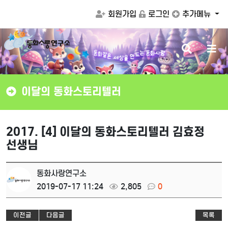
회원가입
로그인
추가메뉴
검
메
같
화
은
동
세
는
동
화
사
랑
상
을
드
색
뉴
만
버
버
튼
튼
이달의 동화스토리텔러
2017. [4] 이달의 동화스토리텔러 김효정
선생님
동화사랑연구소
2019-07-17 11:24
2,805
0
이전글
다음글
목록