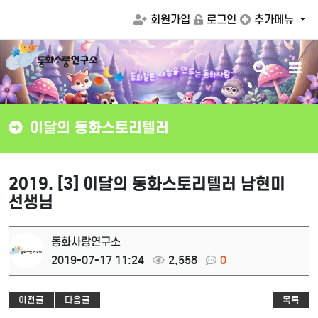
회원가입
로그인
추가메뉴
검
메
는
동
화
사
랑
동
화
드
같
색
뉴
은
만
세
을
상
버
버
튼
튼
이달의 동화스토리텔러
2019. [3] 이달의 동화스토리텔러 남현미
선생님
동화사랑연구소
2019-07-17 11:24
2,558
0
이전글
다음글
목록