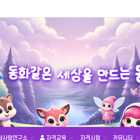
상
을
세
만
은
같
드
화
동
는
화사랑연구소
자격교육
자격시험
커뮤니티