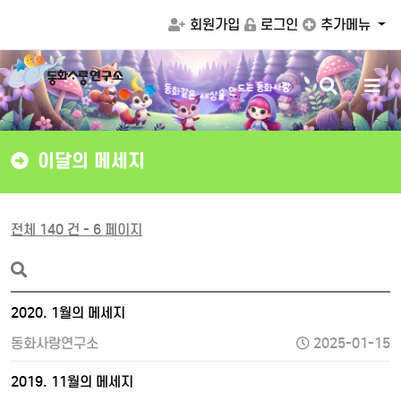
회원가입
로그인
추가메뉴
검
메
동
는
동
화
사
랑
화
같
드
은
만
세
상
색
뉴
을
버
버
튼
튼
이달의 메세지
전체 140 건 - 6 페이지
2020. 1월의 메세지
동화사랑연구소
2025-01-15
2019. 11월의 메세지