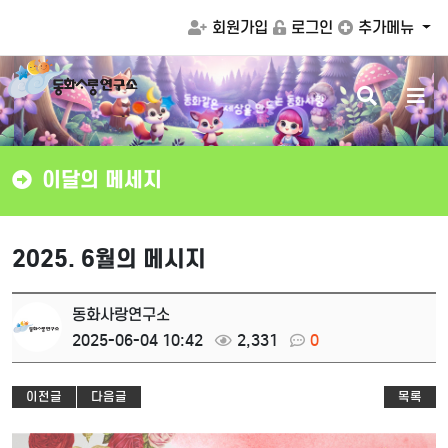
회원가입
로그인
추가메뉴
검
메
같
은
화
동
세
상
색
뉴
는
동
화
사
랑
을
드
만
버
버
튼
튼
이달의 메세지
2025. 6월의 메시지
동화사랑연구소
2025-06-04 10:42
2,331
0
이전글
다음글
목록