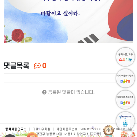
댓글목록
0
등록된 댓글이 없습니다.
동화사랑연구소
|
대표 : 우희정
|
사업자등록번호 : 206-81-53050
|
주소 : 04998 서울
광진구 능동로23길 12 동화사랑연구소 (군자동)