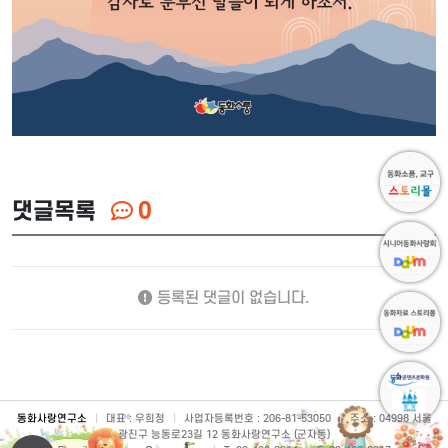
댓글목록
0
등록된 댓글이 없습니다.
동화사랑연구소
|
대표 : 우희정
|
사업자등록번호 : 206-81-53050
|
주소 : 04998 서울
광진구 능동로23길 12 동화사랑연구소 (군자동)