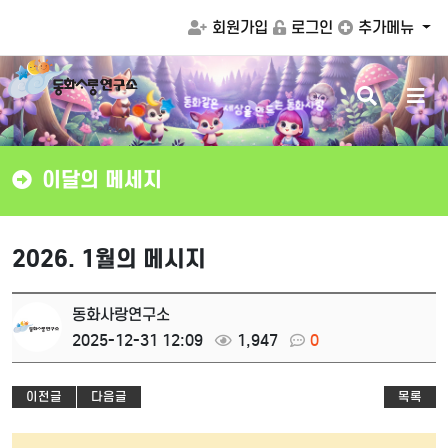
회원가입
로그인
추가메뉴
검
메
같
은
화
동
세
상
색
뉴
는
동
화
사
랑
을
드
만
버
버
튼
튼
이달의 메세지
2026. 1월의 메시지
동화사랑연구소
2025-12-31 12:09
1,947
0
이전글
다음글
목록