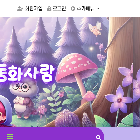
회원가입
로그인
추가메뉴
동
화
사
랑