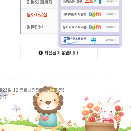
이달의 메세지
동화자료실
질문답변
최신글이 없습니다.
동로23길 12 동화사랑연구소 (군자동)
017