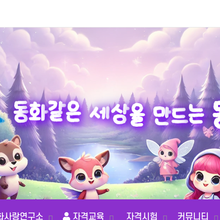
동
화
는
같
은
드
세
만
상
을
화사랑연구소
자격교육
자격시험
커뮤니티