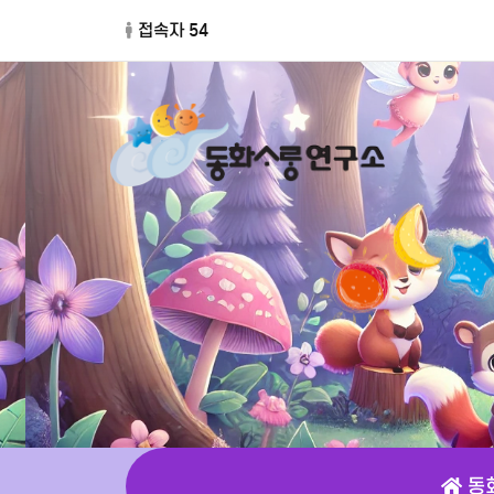
접속자 54
동