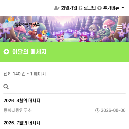
회원가입
로그인
추가메뉴
검
메
만
을
상
드
세
색
뉴
는
동
화
사
랑
은
같
동
화
버
버
튼
튼
이달의 메세지
전체 140 건 - 1 페이지
2026. 8월의 메시지
동화사랑연구소
2026-08-06
2026. 7월의 메시지