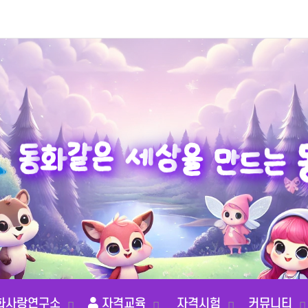
는
동
화
드
같
은
만
세
을
상
화사랑연구소
자격교육
자격시험
커뮤니티