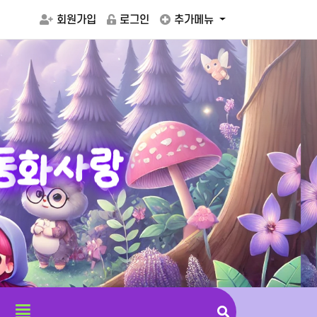
회원가입
로그인
추가메뉴
동
화
사
랑