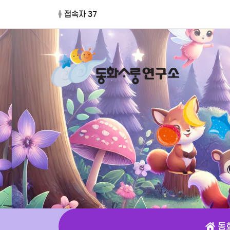
접속자 37
동