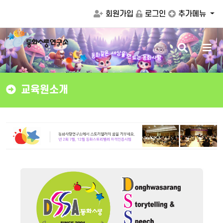
회원가입
로그인
추가메뉴
검
메
을
상
세
만
색
뉴
은
드
같
화
는
동
화
사
랑
동
버
버
튼
튼
교육원소개