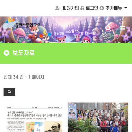
회원가입
로그인
추가메뉴
검
메
동
는
동
화
사
랑
화
같
드
은
색
뉴
만
세
상
을
버
버
튼
튼
보도자료
전체 34 건 - 1 페이지