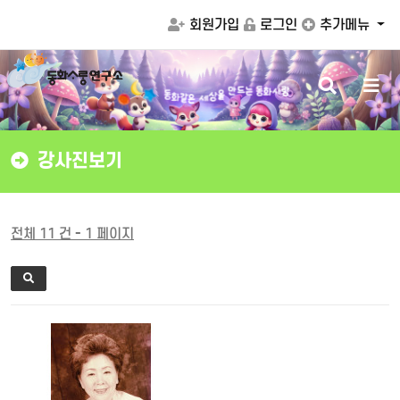
회원가입
로그인
추가메뉴
검
메
화
같
동
은
는
동
화
사
랑
세
상
드
을
만
색
뉴
버
버
튼
튼
강사진보기
전체 11 건 - 1 페이지