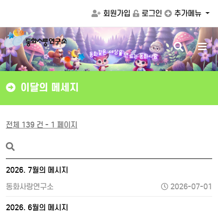
회원가입
로그인
추가메뉴
검
메
상
을
세
만
색
뉴
은
같
드
화
동
는
동
화
사
랑
버
버
튼
튼
이달의 메세지
전체 139 건 - 1 페이지
2026. 7월의 메시지
동화사랑연구소
2026-07-01
2026. 6월의 메시지