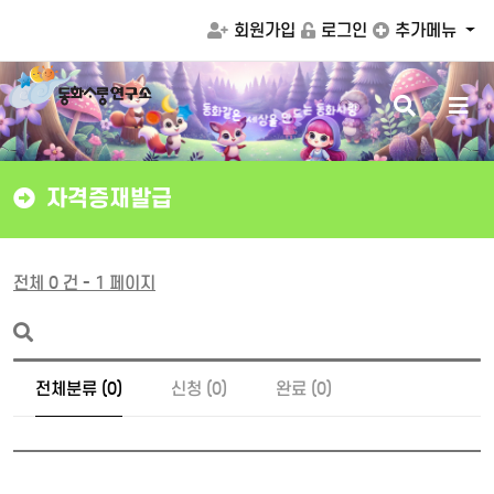
회원가입
로그인
추가메뉴
검
메
동
화
같
는
동
화
사
랑
은
드
세
색
뉴
상
만
을
버
버
튼
튼
자격증재발급
전체 0 건 - 1 페이지
전체분류 (0)
신청 (0)
완료 (0)