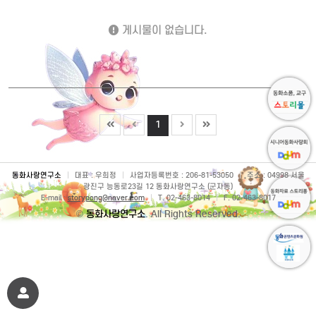
게시물이 없습니다.
1
동화사랑연구소
|
대표 : 우희정
|
사업자등록번호 : 206-81-53050
|
주소 : 04998 서울
광진구 능동로23길 12 동화사랑연구소 (군자동)
E-mail :
storypong@naver.com
|
T. 02-463-8014
|
F. 02-463-8017
©
동화사랑연구소
. All Rights Reserved.