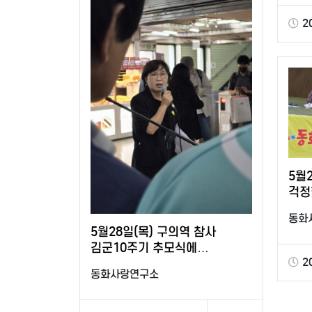
2
5월
걱정
10시 버스
동화
아이
5월28일(목) 구의역 참사
김군10주기 추모식에
2
우희정원장님 참석
동화사랑연구소