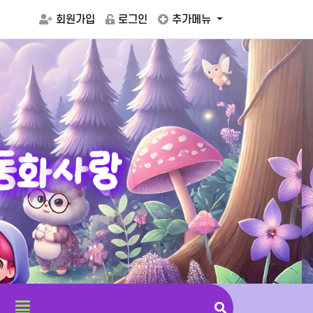
회원가입
로그인
추가메뉴
동
화
사
랑