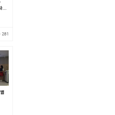
화
하고
281
달별
영…