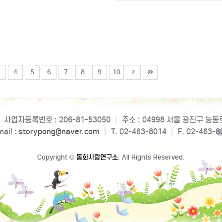
3
4
5
6
7
8
9
10
사업자등록번호 : 206-81-53050
|
주소 : 04998 서울 광진구 능
ail :
storypong@naver.com
|
T. 02-463-8014
|
F. 02-463-8
Copyright
©
동화사랑연구소
. All Rights Reserved.