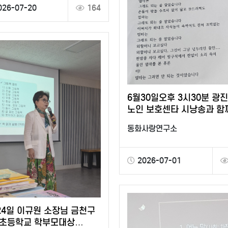
026-07-20
164
6월30일오후 3시30분 광진
노인 보호센타 시낭송과 함
봉사 다녀왔습니다 오카리
동화사랑연구소
선율이 센타에 울려퍼질…
2026-07-01
원 소장님 금천구
초등학교 학부모대상