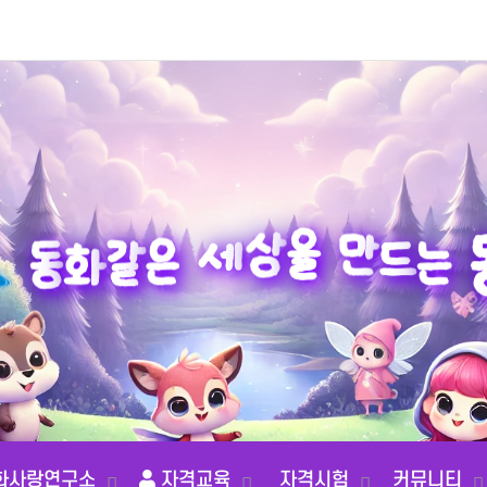
는
드
동
만
화
같
을
은
상
세
화사랑연구소
자격교육
자격시험
커뮤니티