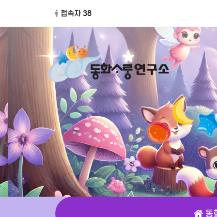
접속자 38
동