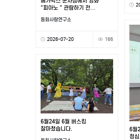
메가박스 군자점에서 영화
2
"피아노 " 관람하기 전
대기하면서 #
동화사랑연구소
2026-07-20
166
6월24일 6월 버스킹
잘마쳤습니다.
6월24일 이규
정심