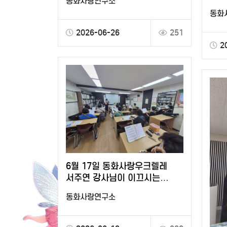
동화사랑연구소
동화
2026-06-26
251
2
6월 17일 동화사랑우크렐레
서주연 강사님이 이끄시는
알로하팀의 시상식 연주를 위한
동화사랑연구소
준비 아름다운 선율과 …