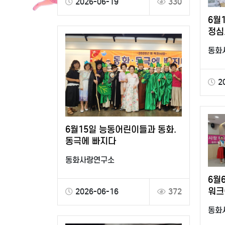
2026-06-19
330
6월
정심
동화
2
6월15일 능동어린이들과 동화.
동극에 빠지다
동화사랑연구소
6월
워크
2026-06-16
372
이사
동화
이규