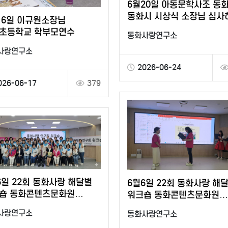
6월20일 아동문학사조 동
동화시 시상식 소장님 심사
16일 이규원소장님
상패전달 하셨음.
초등학교 학부모연수
동화사랑연구소
사랑연구소
2026-06-24
026-06-17
379
6일 22회 동화사랑 해달별
6월6일 22회 동화사랑 해
숍 동화콘텐츠문화원
워크숍 동화콘텐츠문화원
선임장 수여 상임이사:
이사선임장 수여 상임이사:
사랑연구소
동화사랑연구소
원 이규용 이공숙 이희영…
이규원 이규용 이공숙 이희