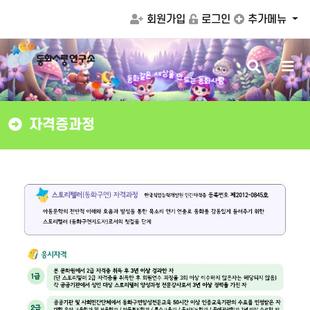
회원가입
로그인
추가메뉴
검
메
만
을
드
상
세
색
뉴
는
동
화
사
랑
은
동
같
화
버
버
튼
튼
자격증과정