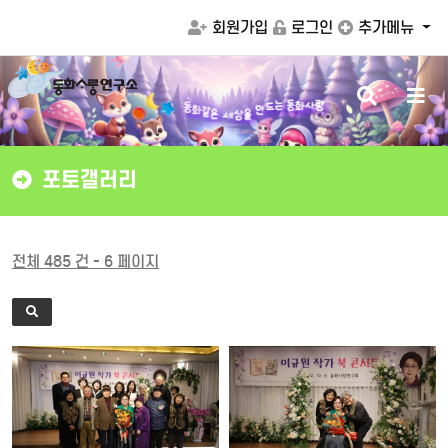
회원가입
로그인
추가메뉴
검
메
은
같
세
화
상
동
을
는
동
화
사
랑
만
드
색
뉴
버
버
튼
튼
포토갤러리
전체 485 건 - 6 페이지