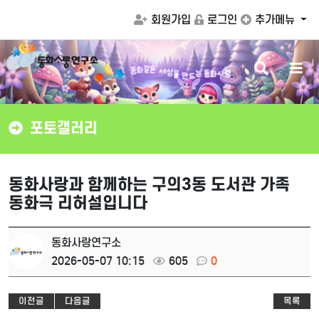
회원가입
로그인
추가메뉴
검
메
화
같
동
은
는
동
화
사
랑
세
상
드
을
색
뉴
만
버
버
튼
튼
포토갤러리
동화사랑과 함께하는 구의3동 도서관 가족
동화극 리허설입니다
동화사랑연구소
2026-05-07 10:15
605
0
이전글
다음글
목록