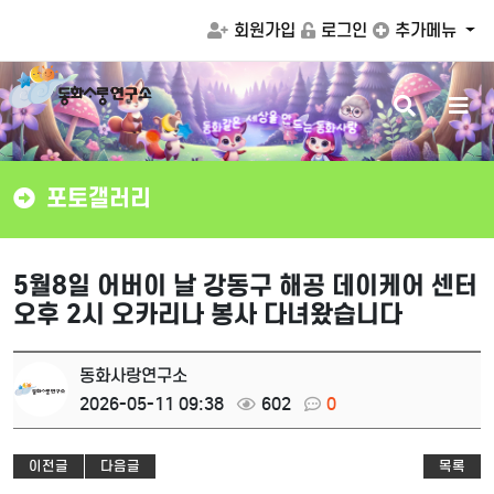
회원가입
로그인
추가메뉴
검
메
드
만
는
동
화
사
랑
을
상
동
색
뉴
세
화
같
은
버
버
튼
튼
포토갤러리
5월8일 어버이 날 강동구 해공 데이케어 센터
오후 2시 오카리나 봉사 다녀왔습니다
동화사랑연구소
2026-05-11 09:38
602
0
이전글
다음글
목록