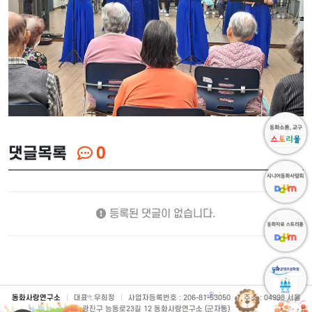
댓글목록
0
등록된 댓글이 없습니다.
동화사랑연구소
|
대표 : 우희정
|
사업자등록번호 : 206-81-53050
|
주소 : 04998 서울
광진구 능동로23길 12 동화사랑연구소 (군자동)