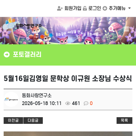
회원가입
로그인
추가메뉴
검
메
같
화
은
동
색
뉴
세
는
동
화
사
랑
상
을
드
만
버
버
튼
튼
포토갤러리
5월16일김영일 문학상 이규원 소장님 수상식
동화사랑연구소
2026-05-18 10:11
461
0
이전글
다음글
목록