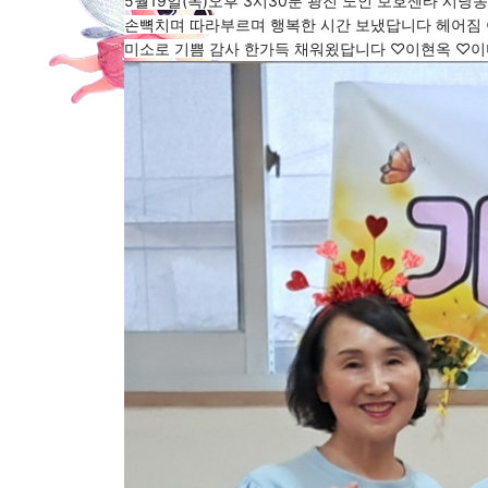
5월19일(목)오후 3시30분 광진 노인 보호센타 시
손뼉치며 따라부르며 행복한 시간 보냈답니다 헤어짐 
미소로 기쁨 감사 한가득 채워욌답니다 ♡이현옥 ♡