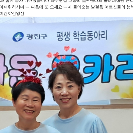
낭송과 함께 봉사 다녀왔습니다 과수원길 고향의 봄~ 센타의 울러퍼질땐 큰소
아쉬워하시며~~ 다음에 또 오세요~~네 돌아오는 발걸음 어르신들의 행복
이미란♡신영선