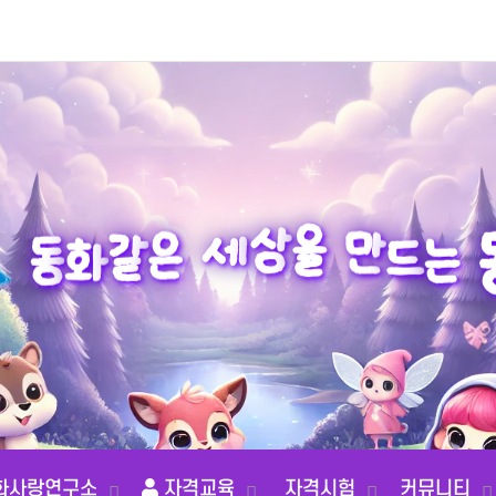
을
만
상
세
드
은
는
같
화
동
화사랑연구소
자격교육
자격시험
커뮤니티