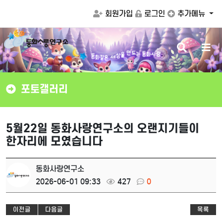
회원가입
로그인
추가메뉴
검
메
화
같
동
은
는
동
화
사
랑
세
상
드
을
색
뉴
만
버
버
튼
튼
포토갤러리
5월22일 동화사랑연구소의 오랜지기들이
한자리에 모였습니다
동화사랑연구소
2026-06-01 09:33
427
0
이전글
다음글
목록