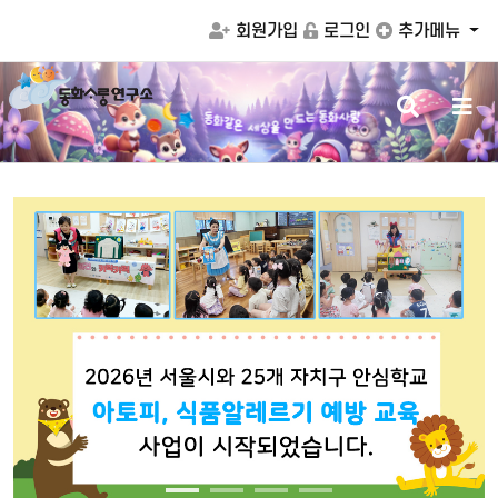
회원가입
로그인
추가메뉴
검
메
같
화
은
동
세
는
동
화
사
랑
상
을
드
색
뉴
만
버
버
튼
튼