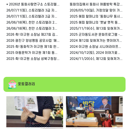
* 2026년 동화사랑연구소 스토리텔러 자격취득 강사양성 기초과정 - 9/5(토) 개강!
동화의집에서 동화시 여름방학 특강을 시작합니다
26/07/11(토), 스토리텔러 3급 자격시험 안내
2026/05/10(일), 가정의달 맞이 가족동화극 '엄마, 아빠 사랑해요!' - 구의제3동도서관 접수
26/07/11(토), 스토리텔러 2급 자격시험 안내
2025 해피 할머니의 '동화나무 동시열매' 출간!
26/06/18(목), 천안 스토리텔러 2급 자격시험 안내
2025 해피 할머니의 '옛날 옛적 동화시 열두 고개' 출간!
26/06/18(목), 천안 스토리텔러 3급 자격시험 안내
2025/11/19(수), 제13회 잊혀져가는 옛이야기대회 안내
2026 축! 이규원 소장님 제27회 김영일 아동문학상 수상
2025 군자동도서관 문화프로그램 - 동화구연과 동시낭독 "동화나무 동시열매"
2026 광진구 양성평등 공모사업 '해피 마마&파파가 그린 (Green) 평등 세상' 선정
2024 제12회 잊혀져가는 옛이야기대회 수상자
2025 축! 동화작가 이규원 제1회 한국동화시문학상 수상!
2024 이규원 소장님 시니어라이프ON 출연!
2025 아동문학가 이규원 제1회 동시문학상 '어린이울타리 대상' 수상
2024/10/12(토), 2024 이야기꽃이 피는 동화의집에 초대합니다.
2025 축! 이규원 소장님 성북구청장 표창 수상!
2024/11/20(수), 제12회 잊혀져가는 옛이야기대회 [수정]
포토갤러리