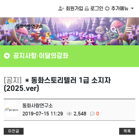
회원가입
로그인
추가메뉴
검
메
만
을
드
상
세
색
뉴
는
동
화
사
랑
은
동
같
화
버
버
튼
튼
공지사항·이달의강좌
[공지]
* 동화스토리텔러 1급 소지자
(2025.ver)
동화사랑연구소
2019-07-15 11:29
2,548
0
이전글
목록