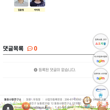
댓글목록
0
등록된 댓글이 없습니다.
동화사랑연구소
|
대표 : 우희정
|
사업자등록번호 : 206-81-53050
|
주소 : 04998 서울
광진구 능동로23길 12 동화사랑연구소 (군자동)
E-mail :
storypong@naver.com
|
T. 02-463-8014
|
F. 02-463-8017