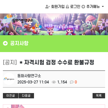
회원가입
로그인
추가메뉴
검
메
은
세
같
상
화
색
뉴
을
동
만
는
동
화
사
랑
드
버
버
튼
튼
공지사항
[공지]
* 자격시험 검정 수수료 환불규정
동화사랑연구소
2025-03-27 11:04
1,154
0
이전글
다음글
목록