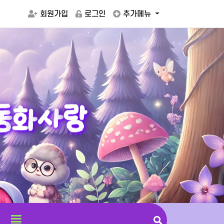
회원가입
로그인
추가메뉴
동
화
사
랑