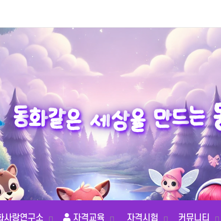
는
드
동
화
만
같
은
을
상
세
화사랑연구소
자격교육
자격시험
커뮤니티