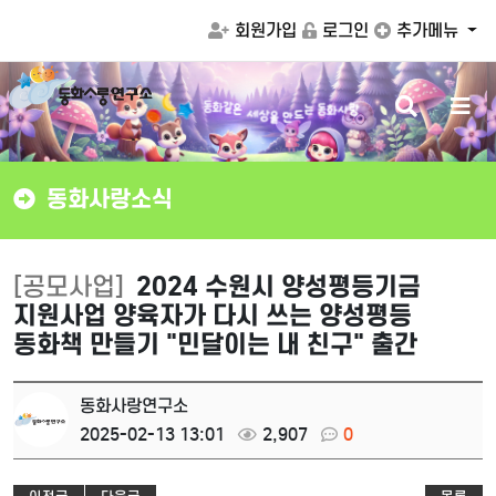
회원가입
로그인
추가메뉴
검
메
은
같
화
세
동
상
을
는
동
화
사
랑
만
드
색
뉴
버
버
튼
튼
동화사랑소식
[공모사업]
2024 수원시 양성평등기금
지원사업 양육자가 다시 쓰는 양성평등
동화책 만들기 "민달이는 내 친구" 출간
동화사랑연구소
2025-02-13 13:01
2,907
0