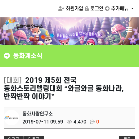
회원가입
로그인
추가메뉴
검
메
는
동
화
사
랑
드
동
색
뉴
만
화
같
을
은
상
세
버
버
튼
튼
동화계소식
[대회]
2019 제5회 전국
동화스토리텔링대회 “와글와글 동화나라,
반짝반짝 이야기”
동화사랑연구소
2019-07-11 09:59
4,470
0