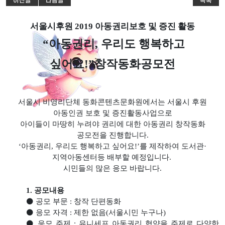
이전글
다음글
목록
서울시후원
2019
아동권리보호 및 증진 활동
“
아동권리
,
우리도 행복하고
싶어요
!”
창작동화공모전
서울시 비영리단체 동화콘텐츠문화원에서는 서울시 후원
아동인권 보호 및 증진활동사업으로
아이들이 마땅히 누려야 권리에 대한 아동권리 창작동화
공모전을 진행합니다.
‘아동권리, 우리도 행복하고 싶어요!’를 제작하여 도서관·
지역아동센터등 배부할 예정입니다.
시민들의 많은 응모 바랍니다.
1. 공모내용
⚫ 공모 부문 : 창작 단편동화
⚫ 응모 자격 : 제한 없음(서울시민 누구나)
⚫ 응모 주제 : 유니세프 아동권리 협약을 주제로 다양한