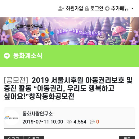
회원가입
로그인
추가메뉴
검
메
상
을
세
만
은
같
드
화
동
는
동
화
사
랑
색
뉴
버
버
튼
튼
동화계소식
[공모전]
2019 서울시후원 아동권리보호 및
증진 활동 “아동권리, 우리도 행복하고
싶어요!”창작동화공모전
동화사랑연구소
2019-07-11 10:00
4,554
0