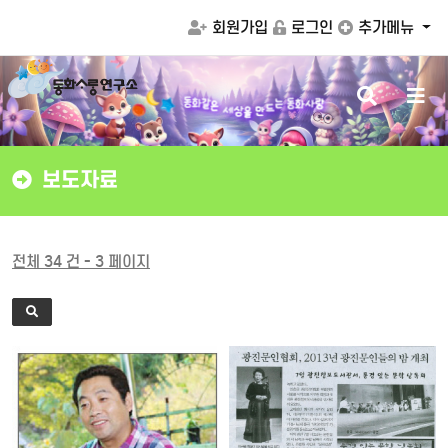
회원가입
로그인
추가메뉴
검
메
같
은
화
동
세
상
는
동
화
사
랑
을
드
만
색
뉴
버
버
튼
튼
보도자료
전체 34 건 - 3 페이지