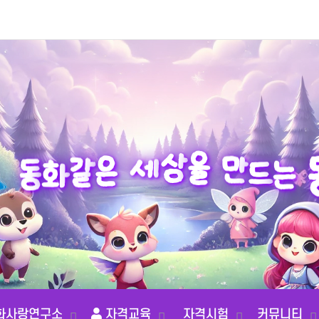
은
세
같
상
화
을
동
만
는
드
화사랑연구소
자격교육
자격시험
커뮤니티