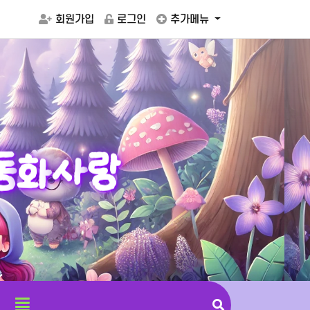
회원가입
로그인
추가메뉴
동
화
사
랑