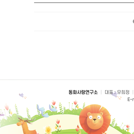
동화사랑연구소
|
대표 : 우희정
|
E-m