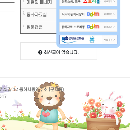
이달의 메세지
동화자료실
질문답변
최신글이 없습니다.
동로23길 12 동화사랑연구소 (군자동)
017