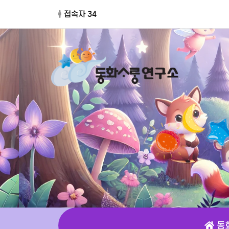
접속자 34
동