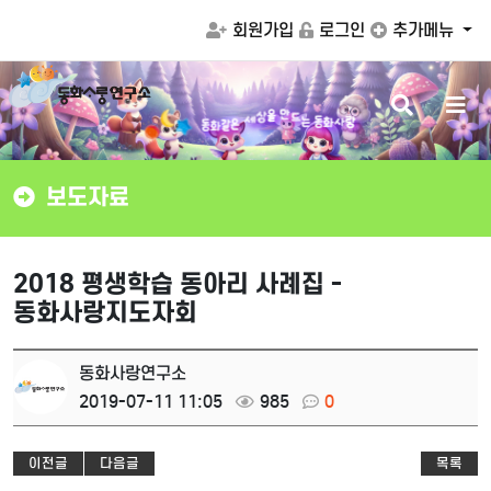
회원가입
로그인
추가메뉴
검
메
드
만
는
동
화
사
랑
을
상
동
색
뉴
세
화
같
은
버
버
튼
튼
보도자료
2018 평생학습 동아리 사례집 -
동화사랑지도자회
동화사랑연구소
2019-07-11 11:05
985
0
이전글
다음글
목록