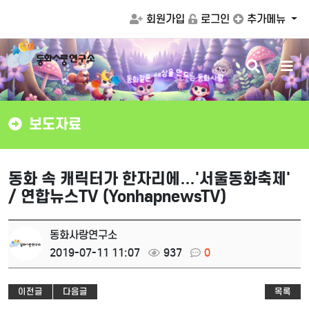
회원가입
로그인
추가메뉴
검
메
만
드
을
상
는
동
화
사
랑
색
뉴
세
동
은
화
같
버
버
튼
튼
보도자료
동화 속 캐릭터가 한자리에…'서울동화축제'
/ 연합뉴스TV (YonhapnewsTV)
동화사랑연구소
2019-07-11 11:07
937
0
이전글
다음글
목록