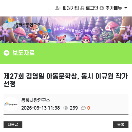
회원가입
로그인
추가메뉴
검
메
세
상
을
은
같
만
화
동
색
뉴
드
는
동
화
사
랑
버
버
튼
튼
보도자료
제27회 김영일 아동문학상, 동시 이규원 작가
선정
동화사랑연구소
2026-05-13 11:38
269
0
다음글
목록