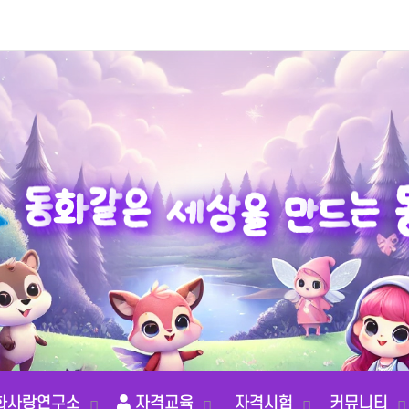
는
드
동
만
화
같
을
은
상
세
화사랑연구소
자격교육
자격시험
커뮤니티