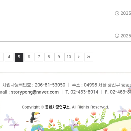
2025
2025
3
4
5
6
7
8
9
10
사업자등록번호 : 206-81-53050
|
주소 : 04998 서울 광진구 능
ail :
storypong@naver.com
|
T. 02-463-8014
|
F. 02-463-8
Copyright
©
동화사랑연구소
. All Rights Reserved.