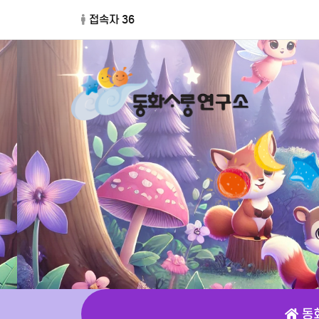
접속자 36
동