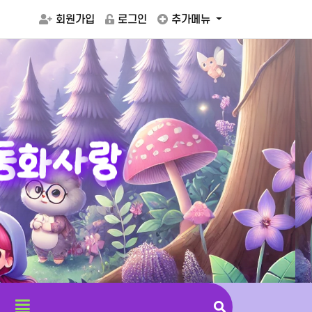
회원가입
로그인
추가메뉴
동
화
사
랑