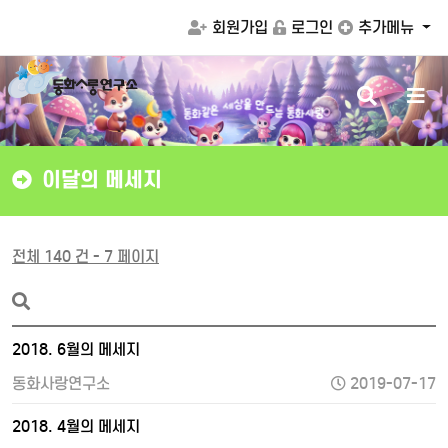
회원가입
로그인
추가메뉴
검
메
만
을
드
상
색
뉴
세
는
동
화
사
랑
은
동
같
화
버
버
튼
튼
이달의 메세지
전체 140 건 - 7 페이지
2018. 6월의 메세지
동화사랑연구소
2019-07-17
2018. 4월의 메세지