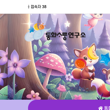
접속자 38
동