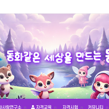
화
동
같
은
는
세
드
상
을
만
화사랑연구소
자격교육
자격시험
커뮤니티