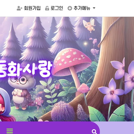
회원가입
로그인
추가메뉴
동
화
사
랑