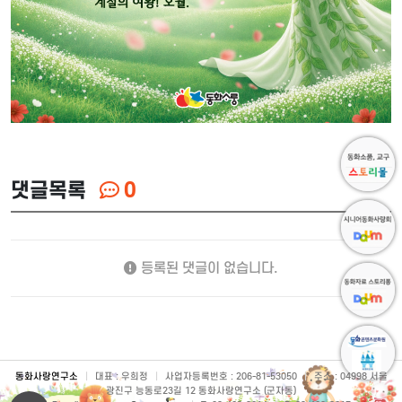
댓글목록
0
등록된 댓글이 없습니다.
동화사랑연구소
|
대표 : 우희정
|
사업자등록번호 : 206-81-53050
|
주소 : 04998 서울
광진구 능동로23길 12 동화사랑연구소 (군자동)