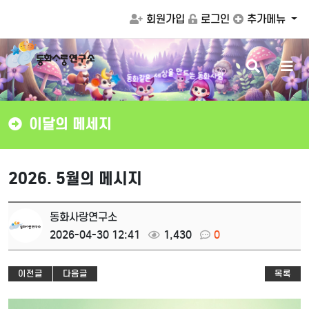
회원가입
로그인
추가메뉴
검
메
드
는
동
화
사
랑
만
동
화
을
같
상
은
세
색
뉴
버
버
튼
튼
이달의 메세지
2026. 5월의 메시지
동화사랑연구소
2026-04-30 12:41
1,430
0
이전글
다음글
목록