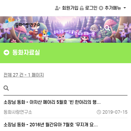
회원가입
로그인
추가메뉴
검
메
세
상
을
은
색
뉴
같
만
화
동
드
는
동
화
사
랑
버
버
튼
튼
동화자료실
전체 27 건 - 1 페이지
소장님 동화 - 아차산 메아리 5월호 '빈 한아리의 행…
동화사랑연구소
2019-07-15
소장님 동화 - 2016년 월간유아 7월호 '무지개 요…