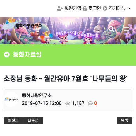
회원가입
로그인
추가메뉴
검
메
을
상
만
세
색
뉴
드
은
같
는
동
화
사
랑
화
동
버
버
튼
튼
동화자료실
소장님 동화 - 월간유아 7월호 '나무들의 왕'
동화사랑연구소
2019-07-15 12:06
1,157
0
이전글
다음글
목록