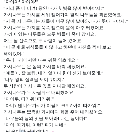
“아야아! 아야야!”
“저리 좀 더 비켜! 왕인 내가 햇빛을 많이 받아야지!”
가시나무는 가시를 세워 뻗어가며 옆의 나무들을 괴롭혔어요.
“저 쪽 저 나무에는 새들이 너무 많이 날아와. 내가 쫒아 내야지.”
가시나무는 가지를 쭉쭉 뻗으며 몸이 아주 커졌어요.
가까이 있는 나무들은 모두 병들어 죽어 갔지요.
어느 날 산속으로 두 사람이 들어 왔어요.
“이 곳에 희귀식물들이 많다고 하던데 사진을 찍어 보고
해야겠어.”
“우리나라에서만 나는 귀한 약초래요.”
가시나무는 온 몸의 가시를 바짝 세웠어요.
“얘들아, 잘 보렴. 내가 얼마나 힘이 센가 보여줄게.”
‘나무 왕의 실력을 보여줘야지.’
두 사람이 가시나무 옆을 지나갈 때였어요.
가시나무가 두 사람위로 내리쳤어요.
“아이쿠, 따가워! 따가워!”
“아니? 웬 나무가시가 이렇게 크지? 아이 따가워!”
가시나무는 뾰족한 가시마다 힘을 주어 내리쳤어요.
“나무들의 왕의 맛을 보아라! 나는 왕이다!”
“아이, 따가워. 이런? 피가 나네.”
“난 옷이 다 찢어졌다.”