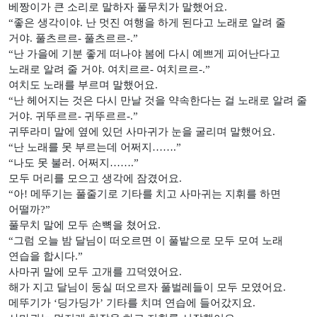
베짱이가 큰 소리로 말하자 풀무치가 말했어요.
“좋은 생각이야. 난 멋진 여행을 하게 된다고 노래로 알려 줄
거야. 풀츠르르- 풀츠르르-.”
“난 가을에 기분 좋게 떠나야 봄에 다시 예쁘게 피어난다고
노래로 알려 줄 거야. 여치르르- 여치르르-.”
여치도 노래를 부르며 말했어요.
“난 헤어지는 것은 다시 만날 것을 약속한다는 걸 노래로 알려 줄
거야. 귀뚜르르- 귀뚜르르-.”
귀뚜라미 말에 옆에 있던 사마귀가 눈을 굴리며 말했어요.
“난 노래를 못 부르는데 어쩌지…….”
“나도 못 불러. 어쩌지…….”
모두 머리를 모으고 생각에 잠겼어요.
“아! 메뚜기는 풀줄기로 기타를 치고 사마귀는 지휘를 하면
어떨까?”
풀무치 말에 모두 손뼉을 쳤어요.
“그럼 오늘 밤 달님이 떠오르면 이 풀밭으로 모두 모여 노래
연습을 합시다.”
사마귀 말에 모두 고개를 끄덕였어요.
해가 지고 달님이 둥실 떠오르자 풀벌레들이 모두 모였어요.
메뚜기가 ‘딩가딩가’ 기타를 치며 연습에 들어갔지요.