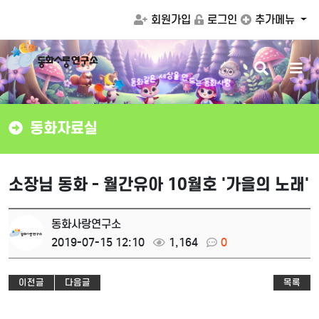
회원가입
로그인
추가메뉴
검
메
만
을
드
상
세
색
뉴
는
동
화
사
랑
은
동
같
화
버
버
튼
튼
동화자료실
소장님 동화 - 월간유아 10월호 '가을의 노래'
동화사랑연구소
2019-07-15 12:10
1,164
0
이전글
다음글
목록