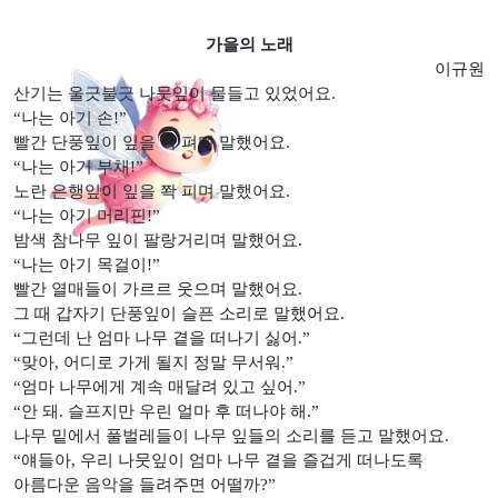
가을의 노래
이규원
산기는 울긋불긋 나뭇잎이 물들고 있었어요.
“나는 아기 손!”
빨간 단풍잎이 잎을 쫙 펴며 말했어요.
“나는 아기 부채!”
노란 은행잎이 잎을 쫙 피며 말했어요.
“나는 아기 머리핀!”
밤색 참나무 잎이 팔랑거리며 말했어요.
“나는 아기 목걸이!”
빨간 열매들이 가르르 웃으며 말했어요.
그 때 갑자기 단풍잎이 슬픈 소리로 말했어요.
“그런데 난 엄마 나무 곁을 떠나기 싫어.”
“맞아, 어디로 가게 될지 정말 무서워.”
“엄마 나무에게 계속 매달려 있고 싶어.”
“안 돼. 슬프지만 우린 얼마 후 떠나야 해.”
나무 밑에서 풀벌레들이 나무 잎들의 소리를 듣고 말했어요.
“얘들아, 우리 나뭇잎이 엄마 나무 곁을 즐겁게 떠나도록
아름다운 음악을 들려주면 어떨까?”