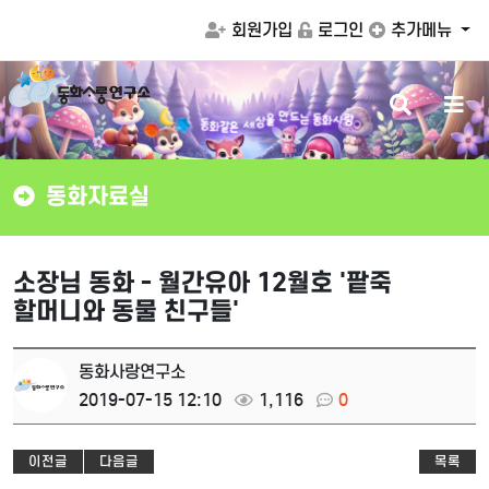
회원가입
로그인
추가메뉴
검
메
는
동
화
사
랑
드
동
색
뉴
만
화
같
을
은
상
세
버
버
튼
튼
동화자료실
소장님 동화 - 월간유아 12월호 '팥죽
할머니와 동물 친구들'
동화사랑연구소
2019-07-15 12:10
1,116
0
이전글
다음글
목록