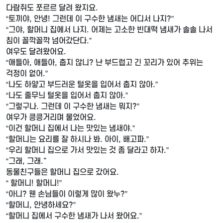
다람쥐도 쪼르르 달려 왔지요.
“토끼야, 안녕! 그런데 이 구수한 냄새는 어디서 나지?”
“그야, 할머니 집에서 나지. 어제는 고소한 빈대떡 냄새가 솔솔 나서
침이 꼴깍꼴깍 넘어갔단다.”
여우도 달려왔어요.
“애들아, 애들아, 춥지 않니? 난 부드럽고 긴 꼬리가 있어 추위는
걱정이 없어.”
“나도 하얗고 부드러운 털옷을 입어서 춥지 않아.”
“나도 줄무늬 털옷을 입어서 춥지 않아.”
“그렇구나. 그런데 이 구수한 냄새는 뭐지?”
여우가 킁킁거리며 물었어요.
“이건 할머니 집에서 나는 맛있는 냄새야.”
“할머니는 요리를 잘 하시나 봐. 아이, 배고파.”
“우리 할머니 집으로 가서 맛있는 것 좀 달라고 하자.”
“그래, 그래."
동물친구들은 할머니 집으로 갔어요.
“ 할머니! 할머니!”
“아니? 웬 손님들이 이렇게 많이 왔누?”
“할머니, 안녕하세요?”
“할머니 집에서 구수한 냄새가 나서 왔어요.”