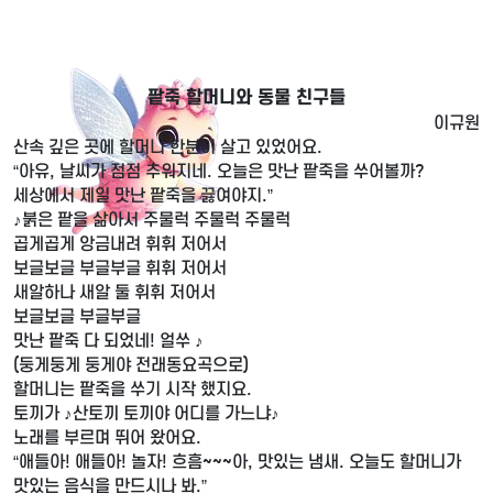
팥죽 할머니와 동물 친구들
이규원
산속 깊은 곳에 할머니 한분이 살고 있었어요.
“아유, 날씨가 점점 추워지네. 오늘은 맛난 팥죽을 쑤어볼까?
세상에서 제일 맛난 팥죽을 끓여야지.”
♪붉은 팥을 삶아서 주물럭 주물럭 주물럭
곱게곱게 앙금내려 휘휘 저어서
보글보글 부글부글 휘휘 저어서
새알하나 새알 둘 휘휘 저어서
보글보글 부글부글
맛난 팥죽 다 되었네! 얼쑤 ♪
(둥게둥게 둥게야 전래동요곡으로)
할머니는 팥죽을 쑤기 시작 했지요.
토끼가 ♪산토끼 토끼야 어디를 가느냐♪
노래를 부르며 뛰어 왔어요.
“애들아! 애들아! 놀자! 흐흠~~~아, 맛있는 냄새. 오늘도 할머니가
맛있는 음식을 만드시나 봐.”