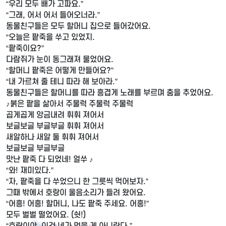
“우리 모두 배가 고파요.”
“그래, 어서 어서 들어오너라.”
동물친구들은 모두 할머니 집으로 들어갔어요.
“오늘은 팥죽을 쑤고 있었지.
“팥죽이요?”
다람쥐가 눈이 동그래져 물었어요.
“할머니 팥죽은 어떻게 만들어요?”
“내 가르쳐 줄 테니 따라 해 보아라.”
동물친구들은 할머니를 따라 흥겹게 노래를 부르며 춤을 추었어요.
♪붉은 팥을 삶아서 주물럭 주물럭 주물럭
곱게곱게 앙금내려 휘휘 져어서
보글보글 부글부글 휘휘 져어서
새알하나 새알 둘 휘휘 져어서
보글보글 부글부글
맛난 팥죽 다 되었네! 얼쑤 ♪
“와! 재미있다.”
“자, 팥죽을 다 쑤었으니 한 그릇씩 먹어보자.”
그때 밖에서 호랑이 울음소리가 들려 왔어요.
“어흥! 어흥! 할머니, 나도 팥죽 주세요. 어흥!”
모두 벌벌 떨었어요. (쉿!)
“호랑이야, 이건 네가 먹을 게 아니란다.”