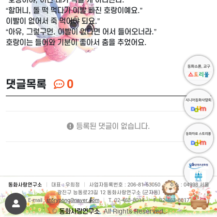
“할머니, 돌 떡 먹다가 이빨 빠진 호랑이예요.”
이빨이 없어서 죽 먹어야 되요.”
“아유, 그렇구먼. 이빨이 없다면 어서 들어오너라.”
호랑이는 들어와 기분이 좋아서 춤을 추었어요.
댓글목록
0
등록된 댓글이 없습니다.
동화사랑연구소
|
대표 : 우희정
|
사업자등록번호 : 206-81-53050
|
주소 : 04998 서울
광진구 능동로23길 12 동화사랑연구소 (군자동)
E-mail :
storypong@naver.com
|
T. 02-463-8014
|
F. 02-463-8017
©
동화사랑연구소
. All Rights Reserved.