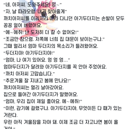
네
아저씨
도와주세요
잉
∼
“
,
.
!
”
자
날 따라오렴
내가 찾아줄게
“
,
.
”
까치아저씨를 이리저리 따라 다니던 아기두더지는 손발이 모두
꽁꽁 얼어 버렸어요
.
에
∼
에취
난 도저히 더 갈 수 없어요
“
!
!”
조금만 참으렴
저쪽에 너희 집 대문이 보이는구나
“
.
.”
그때 멀리서 엄마 두더지의 목소리가 들려왔어요
.
두더지야
아기두더지야
“
!
!”
엄마
나 여기 있어요
엉 엉 엉
…
“
,
.
”
엄마두더지가 달려와 아기두더지를 꼭 안아 주었어요
.
까치 아저씨 고맙습니다
“
.”
추운겨울 잘 지내고 봄에 만나요
“
!”
까치아저씨는 멀리 날아갔어요
.
집으로 들어간 아기두더지가 말했어요
.
엄마
우리 집이 제일 좋아요
에
∼
에취
“
,
.
!”
이런
감기에 걸렸구나
아기두더지야
무엇이든 다 때가 있는
“
,
.
,
거란다
.
우린 아직 겨울잠을 자야 돼
이제 조금 더 자고나면 봄이 올
.