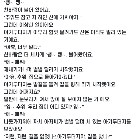
쌩
∼
쌩
∼
‘
,
찬바람이 불어 왔어요
.
추워도 참고 저 하얀 산에 가봐야지
‘
.”
그런데 이상한 일이에요
.
아기두더지가 아무리 힘껏 달려가도 산은 아직도 멀리 있는
거예요
.
아휴
너무 멀다
“
,
.”
찬바람은 더 세차게
쌩
∼
쌩
∼
불어왔어요
‘
,
.
에
∼
에취
“
!”
재채기가나며 벌벌 떨리기 시작했지요
.
아유
추워
집으로 돌아가야겠다
‘
,
.
.’
아기두더지는 발길을 돌려 집을 향해 뛰기 시작했어요
.
그런데 어쩌지요
?
벌판에 눈보라가 쳐서 앞이 잘 보이지 않는 거 에요
.
잉
∼
추워
우리 집이 어디 있지
잉
∼
“
,
?
”
에
∼
에취
“
!”
나뭇가지위에 까치 아저씨가 벌벌 떨며 서 있는 아기두더지를
보았어요
.
저런
저런
길을 잃었나
아기두더지야
집을 찾니
‘
,
,
?
,
?”