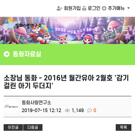
회원가입
로그인
추가메뉴
검
메
같
은
화
동
세
상
는
동
화
사
랑
을
드
만
색
뉴
버
버
튼
튼
동화자료실
소장님 동화 - 2016년 월간유아 2월호 '감기
걸린 아기 두더지'
동화사랑연구소
2019-07-15 12:12
1,149
0
이전글
다음글
목록