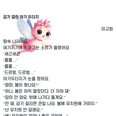
감기 걸린 아기 두더지
​이규원
땅속 나라에요
.
여기저기에서 코고는 소리가 들렸어요
.
새근새근
‘
‘
콜콜
…
‘
’
쿨쿨
…
‘
‘
드르렁
드르렁
…
‘
,
’
아기두더지가 눈을 떴어요
.
엄마
봄이 왔나요
“
,
?”
아니
봄은 아직 멀었단다
더 자야 돼
“
,
.
”
잠이 안 와요
밖에 나가다 올게요
“
.
.”
안 돼
감기 걸리면 큰일 나요
봄에 유치원에 가야지
“
,
.
.”
난 유치원 안 갈래요
“
.”