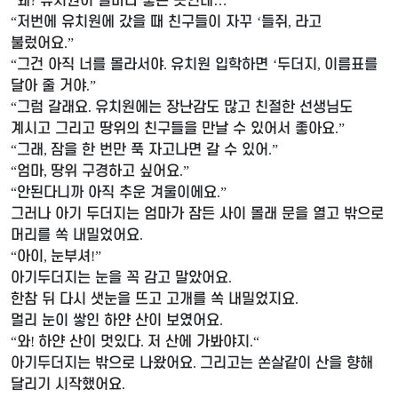
왜
유치원이 얼마나 좋은 곳인데
…
“
?
”
저번에 유치원에 갔을 때 친구들이 자꾸
들쥐
라고
“
‘
,
불렀어요
.”
그건 아직 너를 몰라서야
유치원 입학하면
두더지
이름표를
“
.
‘
,
달아 줄 거야
.”
그럼 갈래요
유치원에는 장난감도 많고 친절한 선생님도
“
.
계시고 그리고 땅위의 친구들을 만날 수 있어서 좋아요
.”
그래
잠을 한 번만 푹 자고나면 갈 수 있어
“
,
.”
엄마
땅위 구경하고 싶어요
“
,
.”
안된다니까 아직 추운 겨울이에요
“
.”
그러나 아기 두더지는 엄마가 잠든 사이 몰래 문을 열고 밖으로
머리를 쏙 내밀었어요
.
아이
눈부셔
“
,
!”
아기두더지는 눈을 꼭 감고 말았어요
.
한참 뒤 다시 샛눈을 뜨고 고개를 쏙 내밀었지요
.
멀리 눈이 쌓인 하얀 산이 보였어요
.
와
하얀 산이 멋있다
저 산에 가봐야지
“
!
.
.“
아기두더지는 밖으로 나왔어요
그리고는 쏜살같이 산을 향해
.
달리기 시작했어요
.