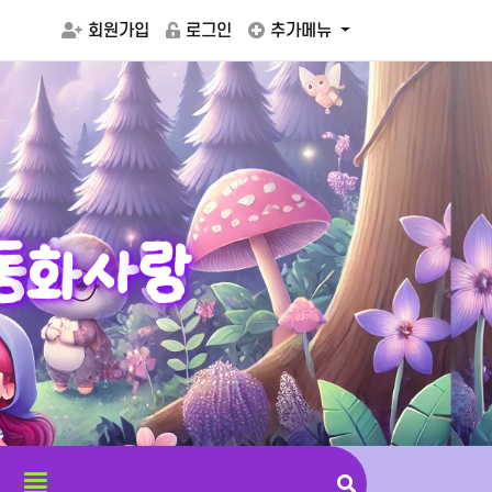
회원가입
로그인
추가메뉴
동
화
사
랑