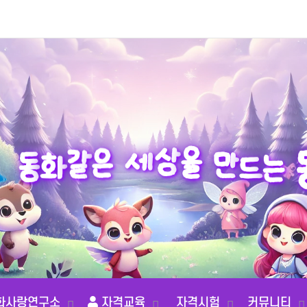
동
화
같
는
은
드
세
상
만
을
화사랑연구소
자격교육
자격시험
커뮤니티