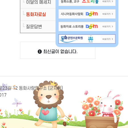
이달의 메세지
동화자료실
질문답변
최신글이 없습니다.
동로23길 12 동화사랑연구소 (군자동)
017