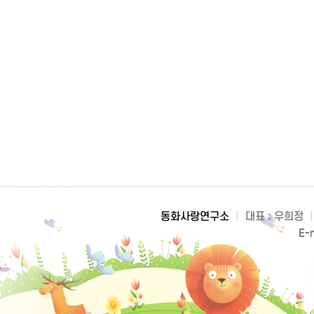
동화사랑연구소
|
대표 : 우희정
|
E-m