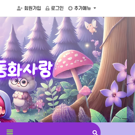
회원가입
로그인
추가메뉴
동
화
사
랑