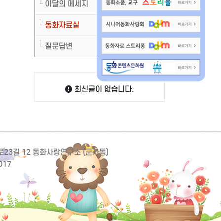
이달의 메세지
동화자료실
질문답변
최신글이 없습니다.
동로23길 12 동화사랑연구소 (군자동)
017