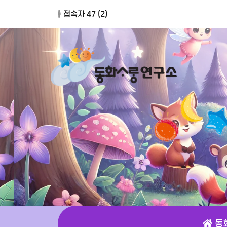
접속자 47 (
2
)
동