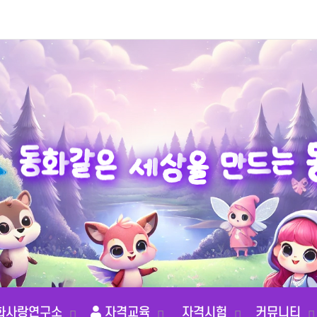
만
드
을
는
상
세
동
화
은
같
화사랑연구소
자격교육
자격시험
커뮤니티